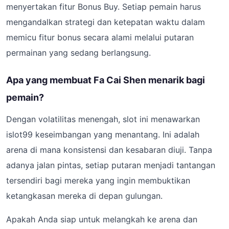
menyertakan fitur Bonus Buy. Setiap pemain harus
mengandalkan strategi dan ketepatan waktu dalam
memicu fitur bonus secara alami melalui putaran
permainan yang sedang berlangsung.
Apa yang membuat Fa Cai Shen menarik bagi
pemain?
Dengan volatilitas menengah, slot ini menawarkan
islot99 keseimbangan yang menantang. Ini adalah
arena di mana konsistensi dan kesabaran diuji. Tanpa
adanya jalan pintas, setiap putaran menjadi tantangan
tersendiri bagi mereka yang ingin membuktikan
ketangkasan mereka di depan gulungan.
Apakah Anda siap untuk melangkah ke arena dan