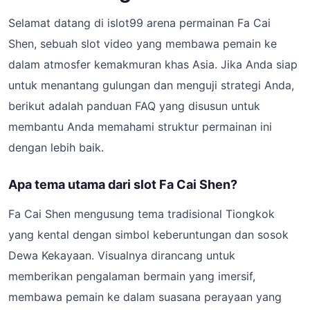
Selamat datang di islot99 arena permainan Fa Cai
Shen, sebuah slot video yang membawa pemain ke
dalam atmosfer kemakmuran khas Asia. Jika Anda siap
untuk menantang gulungan dan menguji strategi Anda,
berikut adalah panduan FAQ yang disusun untuk
membantu Anda memahami struktur permainan ini
dengan lebih baik.
Apa tema utama dari slot Fa Cai Shen?
Fa Cai Shen mengusung tema tradisional Tiongkok
yang kental dengan simbol keberuntungan dan sosok
Dewa Kekayaan. Visualnya dirancang untuk
memberikan pengalaman bermain yang imersif,
membawa pemain ke dalam suasana perayaan yang