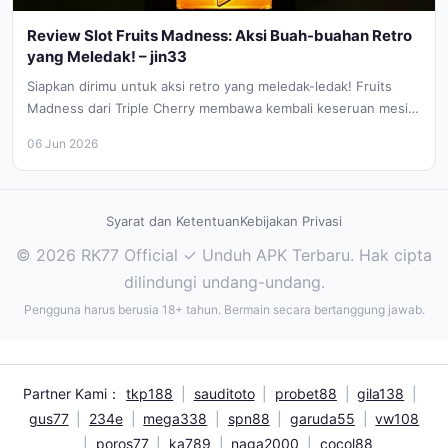
Review Slot Fruits Madness: Aksi Buah-buahan Retro
yang Meledak! – jin33
Siapkan dirimu untuk aksi retro yang meledak-ledak! Fruits
Madness dari Triple Cherry membawa kembali keseruan mesin
slot klasik dengan sentuhan...
06 Jun 2026
Syarat dan Ketentuan
Kebijakan Privasi
© 2026 RK77 Official ✓ Unduh APK Terbaru. Hak cipta
dilindungi undang-undang.
Pengguna harus berusia 18+ tahun. Bermain secara bertanggung jawab.
Partner Kami：
tkp188
|
sauditoto
|
probet88
|
gila138
|
gus77
|
234e
|
mega338
|
spn88
|
garuda55
|
vw108
|
poros77
|
ka789
|
naga2000
|
cocol88